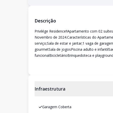
Descrição
Privilége Residence!!Apartamento com 02 suíte
Novembro de 2024.Características do Apartame
serviço;Sala de estar e jantar;1 vaga de garage
gourmetSala de jogosPiscina adulto e infantil
funcionalBicicletárioBrinquedoteca e playgrou
Infraestrutura
Garagem Coberta