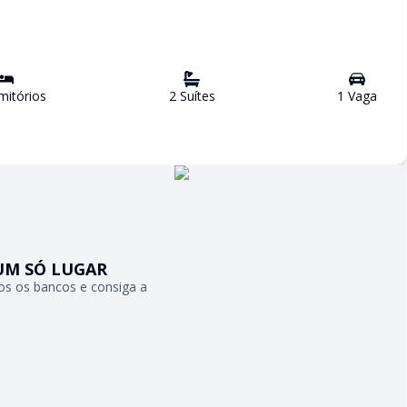
itório
s
2
Suíte
s
1
Vaga
UM SÓ LUGAR
s os bancos e consiga a