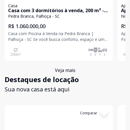
Casa
Apa
Casa com 3 dormitórios à venda, 200 m² -
Apa
Pedra Branca - Palhoça/SC
63 
Pedra Branca, Palhoça - SC
Nova
Pal
R$ 1.060.000,00
R$ 
Casa com Piscina à Venda na Pedra Branca |
Apar
Palhoça - SC Se você busca conforto, espaço e uma
Palhoça - SC ? Lo
excelente localização, esta é uma ótima
Área
oportunidade no bairro Pedra Branca, um dos mais
você
200
m²
3
3
1
2
63
m
valorizados e desejados de Palhoça. Características
com 
do Imóvel 3 do
opor
Veja mais
Destaques de locação
Sua nova casa está aqui
Cód:
600
Comparar
Có