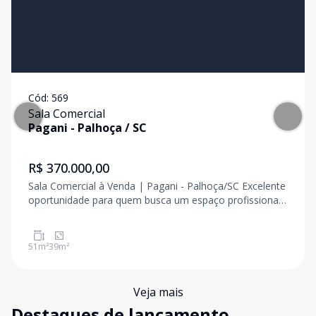
Cód:
569
Sala Comercial
Pagani
-
Palhoça
/
SC
R$ 370.000,00
Sala Comercial à Venda | Pagani - Palhoça/SC Excelente
oportunidade para quem busca um espaço profissional
em uma das regiões mais valorizadas e estratégicas de
Palhoça. Com 39 m² de área privativa, esta sala
comercial oferece um ambiente funcional
51
m²
39
m²
Veja mais
Destaques de lançamento