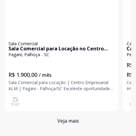
Sala Comercial
Cas
Sala Comercial para Locação no Centro
Cas
Empresarial ALM | Pagani - Palhoça
Pis
Pagani, Palhoça - SC
Pedr
R$ 
R$ 1.900,00
R$ 
/ mês
Sala Comercial para Locação | Centro Empresarial
Casa
ALM | Pagani - Palhoça/SC Excelente oportunidade
Imóv
para instalar seu negócio em uma das regiões mais
hall
valorizadas de Palhoça! Sala comercial localizada no
31
m²
310
Centro Empresarial ALM, no bairro Pagani, com am
Veja mais