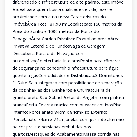
diferenciado e infraestrutura de alto padrão, este imóvel
é ideal para quem busca qualidade de vida, lazer e
proximidade com a natureza.Características do
Imóvel:Área Total: 81,90 m²Localização: 150 metros da
Praia do Sonho e 1000 metros da Ponta do
PapagaioÁrea Garden Privativa: Frontal ao prédioÁrea
Privativa Lateral e de FundosVaga de Garagem:
DescobertaPortão de Elevação com
automatizaçãoInterfonia IntelbrasPonto para câmeras
de segurança no condomínioInfraestrutura para água
quente a gásComodidades e Distribuição:3 Dormitórios
(1 Suíte)Sala Integrada com possibilidade de separação
da cozinhaPias dos Banheiros e Churrasqueira de
granito preto São GabrielPortas de Angelim com pintura
brancaPorta Externa maciça com puxador em inoxPiso
Interno: Porcelanato 84cm x 84cmPiso Externo:
Porcelanato 74cm x 74cmJanelas com perfil de alumínio
na cor preta e persianas embutidas nos
quartosDestaques do Acabamento:Massa corrida nas