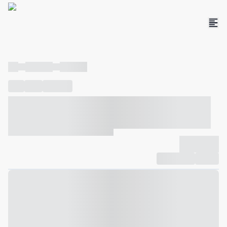
----
----- -----
----- -----
----
-----
---- ------
----- ----- -- ------ ---- ---- -- ----- ----- -----
--- ------
----- ----- -- ------ ----- ----- -- ------
-------------
Compartilhar
Favorito